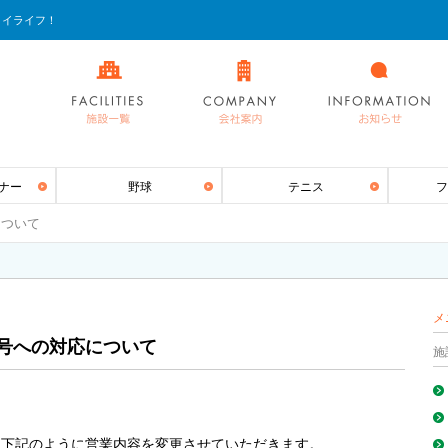
ョイライフ！
ナー
野球
テニス
フ
について
メ
0号への対応について
施
、下記のように営業内容を変更させていただきます。