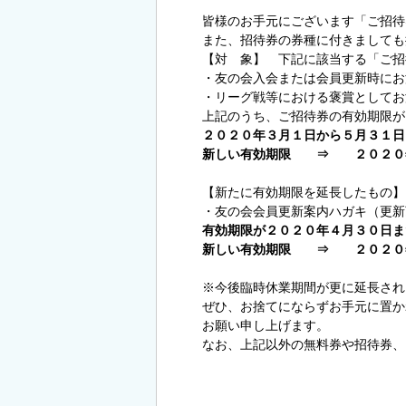
皆様のお手元にございます「ご招待
また、招待券の券種に付きましても
【対 象】 下記に該当する「ご招
・友の会入会または会員更新時にお
・リーグ戦等における褒賞としてお
上記のうち、ご招待券の有効期限が
２０２０年３月１日から５月３１日
新しい有効期限 ⇒ ２０２０
【新たに有効期限を延長したもの】
・友の会会員更新案内ハガキ（更新
有効期限が２０２０年４月３０日ま
新しい有効期限 ⇒ ２０２０
※今後臨時休業期間が更に延長され
ぜひ、お捨てにならずお手元に置か
お願い申し上げます。
なお、上記以外の無料券や招待券、