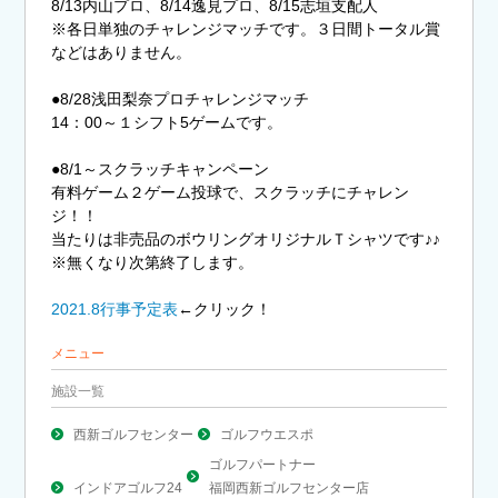
8/13内山プロ、8/14逸見プロ、8/15志垣支配人
※各日単独のチャレンジマッチです。３日間トータル賞
などはありません。
●8/28浅田梨奈プロチャレンジマッチ
14：00～１シフト5ゲームです。
●8/1～スクラッチキャンペーン
有料ゲーム２ゲーム投球で、スクラッチにチャレン
ジ！！
当たりは非売品のボウリングオリジナルＴシャツです♪♪
※無くなり次第終了します。
2021.8行事予定表
←クリック！
メニュー
施設一覧
西新ゴルフセンター
ゴルフウエスポ
ゴルフパートナー
インドアゴルフ24
福岡西新ゴルフセンター店