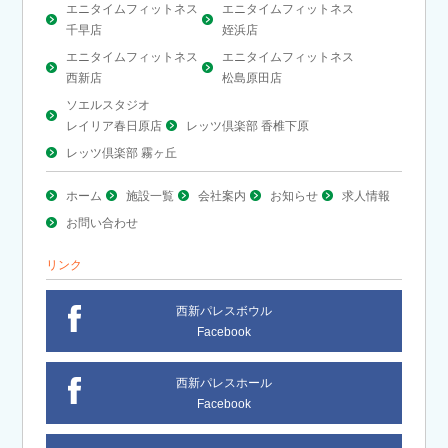
エニタイムフィットネス
エニタイムフィットネス
千早店
姪浜店
エニタイムフィットネス
エニタイムフィットネス
西新店
松島原田店
ソエルスタジオ
レイリア春日原店
レッツ倶楽部 香椎下原
レッツ倶楽部 霧ヶ丘
ホーム
施設一覧
会社案内
お知らせ
求人情報
お問い合わせ
リンク
西新パレスボウル
Facebook
西新パレスホール
Facebook