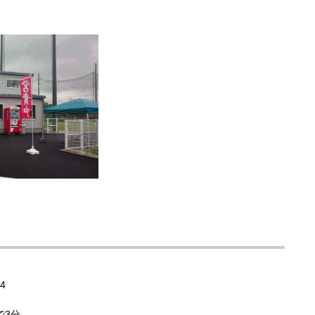
4
で3分