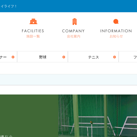
ョイライフ！
ナー
野球
テニス
フ