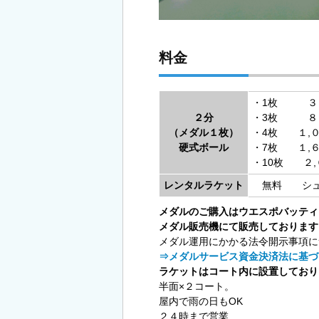
料金
・1枚 ３
２分
・3枚 ８
（メダル１枚）
・4枚 １,
硬式ボール
・7枚 １,
・10枚 ２,
レンタルラケット
無料 シュー
メダルのご購入はウエスポバッティ
メダル販売機にて販売しております
メダル運用にかかる法令開示事項に
⇒メダルサービス資金決済法に基づ
ラケットはコート内に設置しており
半面×２コート。
屋内で雨の日もOK
２４時まで営業